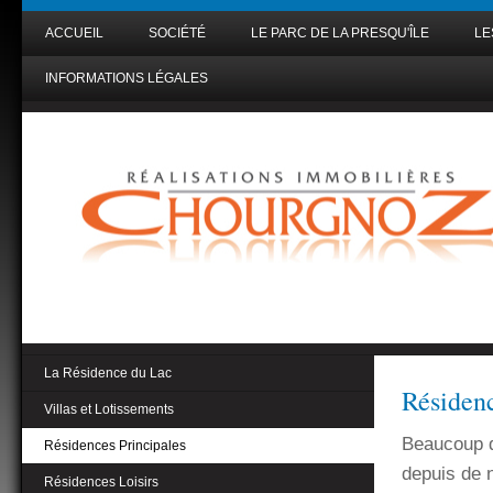
ACCUEIL
SOCIÉTÉ
LE PARC DE LA PRESQU'ÎLE
LE
INFORMATIONS LÉGALES
La Résidence du Lac
Résidenc
Villas et Lotissements
Beaucoup d'
Résidences Principales
depuis de 
Résidences Loisirs