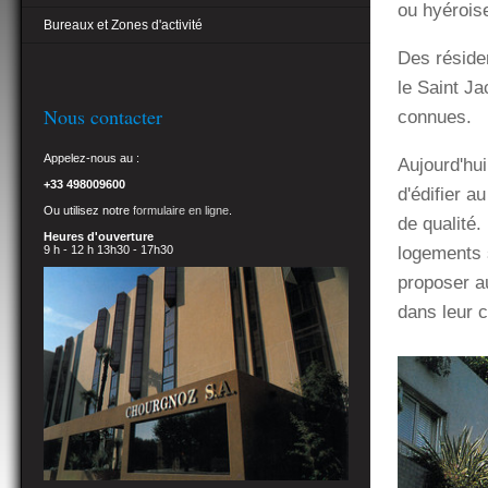
ou hyérois
Bureaux et Zones d'activité
Des réside
le Saint Ja
Nous contacter
connues.
Appelez-nous au :
Aujourd'hui
+33 498009600
d'édifier 
Ou utilisez notre
formulaire en ligne
.
de qualité.
Heures d'ouverture
logements s
9 h - 12 h 13h30 - 17h30
proposer a
dans leur