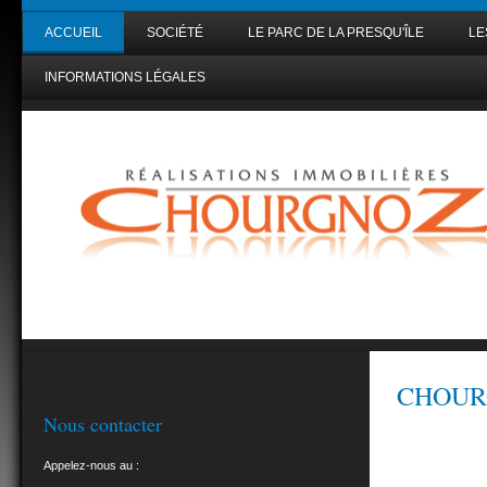
ACCUEIL
SOCIÉTÉ
LE PARC DE LA PRESQU'ÎLE
LE
INFORMATIONS LÉGALES
CHOURGN
Nous contacter
Appelez-nous au :