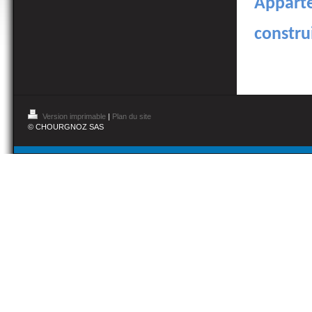
Appart
constru
Version imprimable
|
Plan du site
© CHOURGNOZ SAS