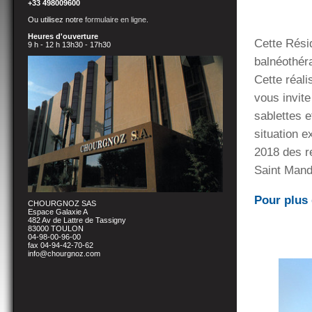
+33 498009600
Ou utilisez notre
formulaire en ligne
.
Heures d'ouverture
Cette Rési
9 h - 12 h 13h30 - 17h30
balnéothéra
Cette réali
vous invite
sablettes 
situation e
2018 des r
Saint Mand
Pour plus 
CHOURGNOZ SAS
Espace Galaxie A
482 Av de Lattre de Tassigny
83000 TOULON
04-98-00-96-00
fax 04-94-42-70-62
info@chourgnoz.com