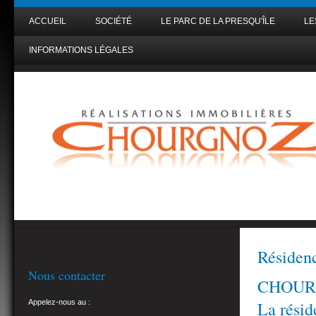
ACCUEIL
SOCIÉTÉ
LE PARC DE LA PRESQU'ÎLE
LE
INFORMATIONS LÉGALES
Résiden
Nous contacter
CHOURGN
Appelez-nous au :
La résid